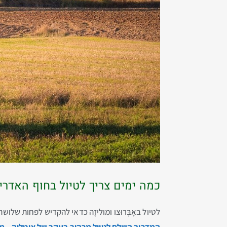
כמה ימים צריך לטיול בחוף האדרי
לטיול באָבְּרוּצו ומוליזֶה כדאי להקדיש לפחות שלו
המדריך השלם לטיול מרהיב בעקב של איטליה – מחוז