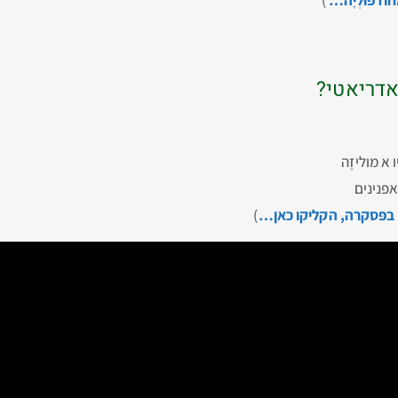
אדריאטי?
 א מוליזֶה
אפנינים
 בפּסקרה, הקליקו כאן…
)