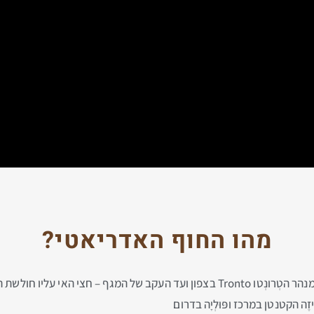
מהו החוף האדריאטי?
ליו חולשת העיר הגדולה לֶצֶ'ה
ֶה הקטנטן במרכז ופּוּלְיָה בדרום