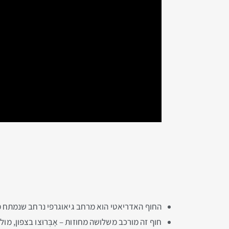
החוף האדריאטי הוא מרחב גיאוגרפי נרחב שנמתח מנהר הטְרונְטו Tronto בצפון ועד העקב של המגף – חצי האי ע
חוף זה מורכב משלושה מחוזות – אָבְּרוּצו בצפון, מוליז