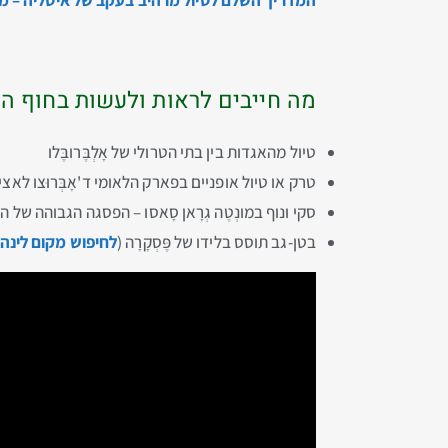
מה חייבים לראות ולעשות בחוף ה
טיול מהאגדות בין בתי הטרולי של אָלְבֶּרובֶּלו
טרק או טיול אופניים בפארק הלאומי ד'אָבְּרוּצו לאציו
סקי ונוף במונְטֶה גְרָאן סָאסו – הפסגה הגבוהה של ה
בטן-גב תוסס בלידו של פֶּסְקָרָה (
לחיפוש מקום לינה