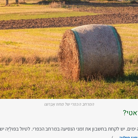
המרחב הכפרי של מחוז אָבְּרוּצו
אטי?
שה ימים. יש לקחת בחשבון את זמני הנסיעה במרחב הכפרי. לטיול בפּוּלְיָה
 פּוּלְיָה…
)