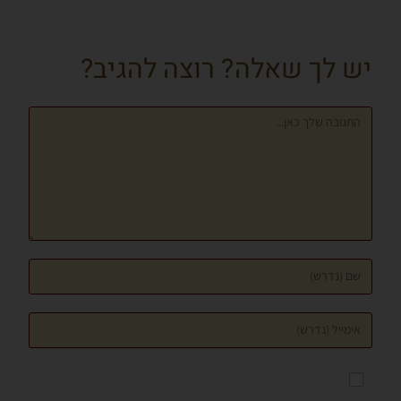
o
n
a
sA
o
g
m
p
יש לך שאלה? רוצה להגיב?
k
er
p