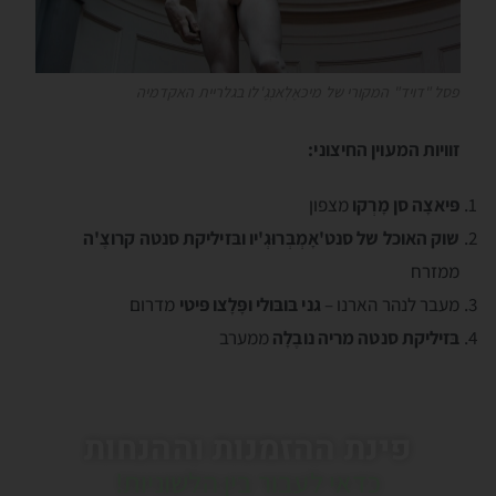
פסל "דויד" המקורי של מיכּאֶלְאנְגֶ'לו בגלריית האקדמיה
זוויות המעוין החיצוני:
פּיאצָה סן מָרְקו
מצפון
שוק האוכל של סנט'אָמְבְּרוּגְ'יו
ובּזיליקת סנטה קרוצֶ'ה
ממזרח
מעבר לנהר הארנו –
גני בּובּולי ופָּלָצו פּיטי
מדרום
בּזיליקת סנטה מריה נובֶלָה
ממערב
פינת ההזמנות וההנחות
כדאי לעבור בין הלשוניות!