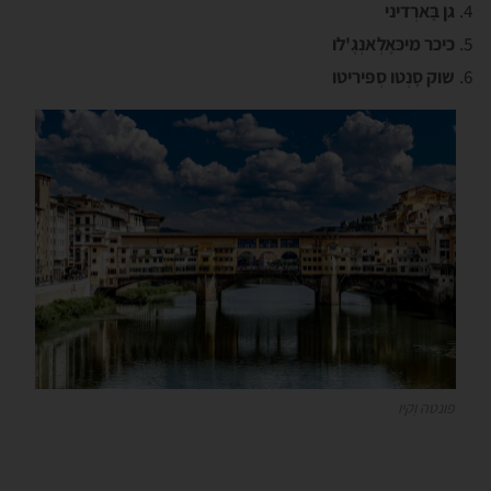
גן בָּארְדיני
כיכר מיכּאֶלְאנְגֶ'לו
שוק סָנְטו סְפּיריטו
פּונטה וֶקיו