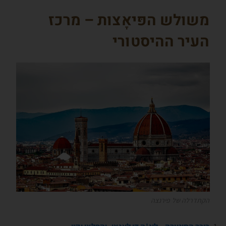
משולש הפּיאָצות – מרכז
העיר ההיסטורי
הקתדרלה של פירנצה