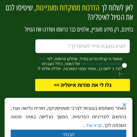
לאן לשלוח לך
הדרכות ממוקדות ומעניינות
, שיטיסו לכם
להפוך למומחים לאיטליה בקליק אחד
את הטיול לאיטליה?
בחינם, רק מידע מעניין, אלפים כבר נרשמו ושדרגו את הטיול
אשמח לקבל מידע מעניין (שחלקו פרסומי)
כן, זה מעניין אותי!
מאשר.ת קבלת מידע במייל, שחלקו פרסומי, לפי
תנאי
השימוש ומדיניות הפרטיות
של האתר, כולל העברתו
לצד ג' לשם כך, ואסיר עצמי כשארצה. יאללה שלחו לי
:-)
גלו לי את סודות איטליה >>
כל הזכויות שמורות
לבעלי האתר
. אין להעתיק מידע ממנו ללא קבלת הסכמתם
האתר משתמש בעוגיות לצרכי סטטיסטיקה, חוויית גלישה ועוד,
בכתב. האתר או בעליו אינם אחראים לשימוש שנעשה בו ולא יהיו אחראים לנזק
בהתאם למדיניות הפרטיות. המשך הגלישה באתר מהווה
ישיר או עקיף, כספי או אחר, שייגרם כתוצאה משימוש במידע המופיע באתר או
הסכמה לכך.
קרא עוד...
באתרים המקושרים ממנו. כל שימוש מהווה הסכמה
לתנאי השימוש ומדיניות
הבנתי