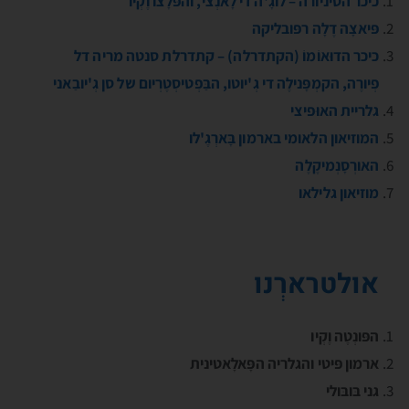
כיכר הסיניורה – לוגָ'ה די לָאנְצי, והפּלָצו וֶקְיו
פּיאצָה דֶלָה רפּובליקה
כיכר הדוּאוֹמוֹ (הקתדרלה) – קתדרלת סנטה מריה דל
פְיורֶה, הקמְפָּנילֶה די גְ'יוטו, הבַּפְטיסְטֶרְיום של סן גְ'יובַאני
גלריית האוּפיצי
המוזיאון הלאומי בארמון בָּארְגֶ'לו
האורְסָנְמיקֶלֶה
מוזיאון גלילאו
אולטרארְנו
הפּונְטֶה וֶקְיו
ארמון פּיטי והגלריה הפָּאלָאטינית
גני בּובּולי