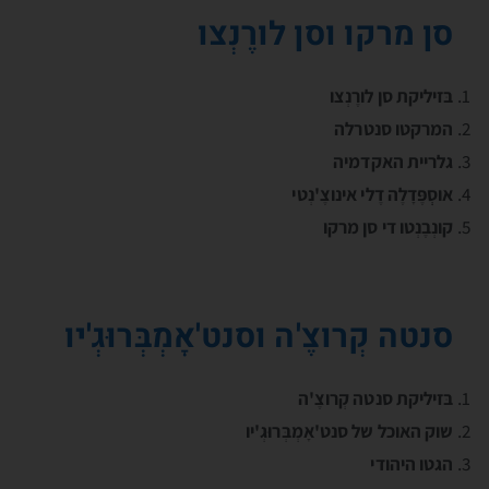
סן מרקו וסן לורֶנְצו
בּזיליקת סן לורֶנְצו
המרקטו סנטרלה
גלריית האקדמיה
אוסְְפֶּדָלֶה דֶלי אינוצֶ'נְטי
קונְבֶנְטו די סן מרקו
סנטה קְרוצֶ'ה וסנט'אָמְבְּרוּגְ'יו
בּזיליקת סנטה קְרוצֶ'ה
שוק האוכל של סנט'אָמְבְּרוּגְ'יו
הגטו היהודי