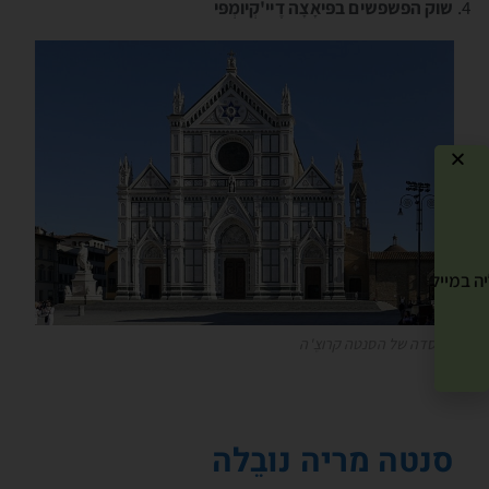
שוק הפשפשים ב
פּיאָצָה דֶיי'קְיומְפּי
ה במייל שלך! »
הפסדה של הסנטה קרוצֶ'ה
סנטה מריה נובֵלה