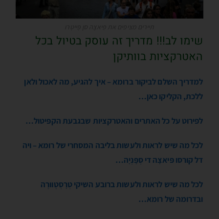
תיירים מציפים את פִּיאצָה סן פְּייטְרו
שימו לב!!! מדריך זה עוסק בטיול בכל
האטרקציות בוותיקן
למדריך השלם לביקור ברומא – איך להגיע, מה לאכול ולאן
ללכת, הקליקו כאן…
לפירוט על כל האתרים והאטרקציות שבגבעת הקפּיטול…
לכל מה שיש לראות ולעשות בליבה המסחרי של רומא – ויה
דל קורסו פּיאצָה די סְפָּנְיָה…
לכל מה שיש לראות ולעשות ברובע השיקי טְרָסְטֶוורֶה
ובדרומה של רומא…