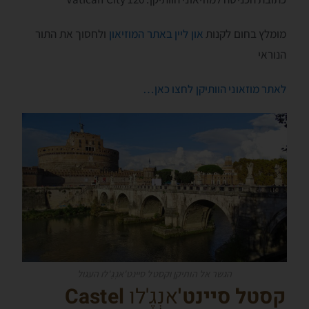
מומלץ בחום לקנות
און ליין באתר המוזיאון
ולחסוך את התור
הנוראי
לאתר מוזאוני הוותיקן לחצו כאן…
הגשר אל הותיקן וקסטל סיינט'אנְגֶ'לו העגול
קסטל סיינט'
אנְגֶ'לו
Castel