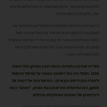
חלקם עתיקים מאוד, חלקם מהתקופה הרומית וחלקם חדשים
יותר, מתקופת הרנסנס והלאה.
הידועה מבין היצירות העתיקות היא הפסל הענק המתאר את
לאוקון ובניו (לאוקון היה מי שהזהיר את הטרויאנים כי פסל
הסוס הוא מלכודת ונטרף יחד עם בניו על ידי מפלצת ים ששלח
נפּטון, מה שהיה ההוכחה עבור הטרויאנים שיש להכניס את
פסל הסוס לתוך העיר).
פסל זה שנמצא בחפירות ברומא הוצב בוותיקן החל משנת
1506. הפסל היה בעל השפעה עצומה על הפיסול הרנסנסי
ולאחריו המנייריסטי והבָּארוקי. הפרופורציות של דמותו של
לאוקון, כמו הפיתולים החדים והבעות הפנים, "צוטטו" רבות
ביצירותיהן של האמנים האיטלקיים הגדולים.
כתובת הכניסה למוזיאוני הוותיקן: 120 Vatican City