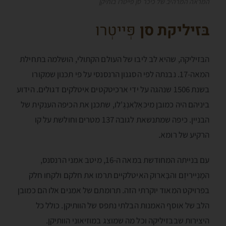
המראה המרהיב של כיכר סן פייטרו בותיקן
בּזיליקת סן
פְּייטְרו
הבּזיליקה, שהיא לב ליבו של העולם הקתולי, הושלמה בתחילת
המאה-17. נבנתה לפי הסגנון הרנסנסי על פי תכנון שמקורו
בשנת 1506 שנהגה על ידי ארכיטקטים איטלקים דגולים. הידוע
ביניהם היה כמובן מיכּאֶלְאנְגֶ'לו, שתכנן את הכיפה הענקית של
הבניין. כיפה שמתנשאת לגובה 137 מטרים וחולשת על קו
הרקיע של רומא.
עם בנייתה המחודשת במאה ה-16, מיטב אמני הרנסנס,
המָנְייריזֶם והבָּארוק האיטלקיים תרמו את חלקם ולקחו חלק
בפרויקט המאוד יוקרתי הזה. תרומתם של אמנים אלו הם כמובן
הלב של אוסף האמנות הבלתי נתפס של הוותיקן. כולל כל
היצירות שבבּזיליקה וכל מה שמוצג במוזיאוני הוותיקן.