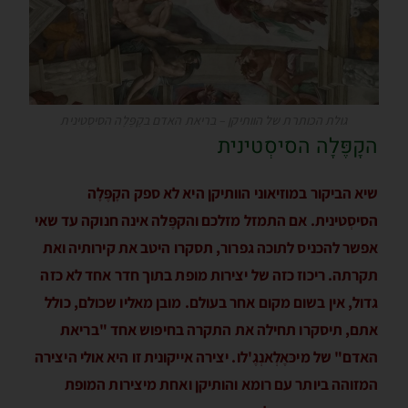
גולת הכותרת של הוותיקן – בריאת האדם בקָפֶּלָה הסיסְטינית
הקָפֶּלָה הסיסְטינית
שיא הביקור במוזיאוני הוותיקן היא לא ספק הקָפֶּלָה
הסיסְטינית. אם התמזל מזלכם והקפֶּלה אינה חנוקה עד שאי
אפשר להכניס לתוכה גפרור, תסקרו היטב את קירותיה ואת
תקרתה. ריכוז כזה של יצירות מופת בתוך חדר אחד לא כזה
גדול, אין בשום מקום אחר בעולם. מובן מאליו שכולם, כולל
אתם, תיסקרו תחילה את התקרה בחיפוש אחד "בריאת
האדם" של מיכּאֶלְאנְגֶ'לו. יצירה אייקונית זו היא אולי היצירה
המזוהה ביותר עם רומא והותיקן ואחת מיצירות המופת