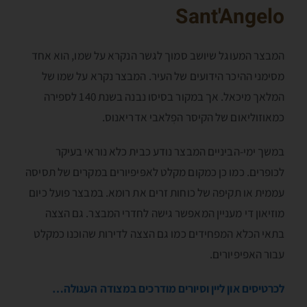
Sant'Angelo
המבצר המעוגל שיושב סמוך לגשר הנקרא על שמו, הוא אחד
מסימני ההיכר הידועים של העיר. המבצר נקרא על שמו של
המלאך מיכאל. אך במקור בסיסו נבנה בשנת 140 לספירה
כמאוזוליאום של הקיסר הפְלאבי אדריאנוס.
במשך ימי-הביניים המבצר נודע כבית כלא נוראי בעיקר
לכופרים. כמו כן כמקום מקלט לאפּיפיורים במקרים של תסיסה
עממית או תקיפה של כוחות זרים את רומא. במבצר פועל כיום
מוזיאון די מעניין המאפשר גישה לחדרי המבצר. גם הצצה
בתאי הכלא המפחידים כמו גם הצצה לדירות שהוכנו כמקלט
עבור האפיפיורים.
לכרטיסים און ליין וסיורים מודרכים במצודה העגולה…