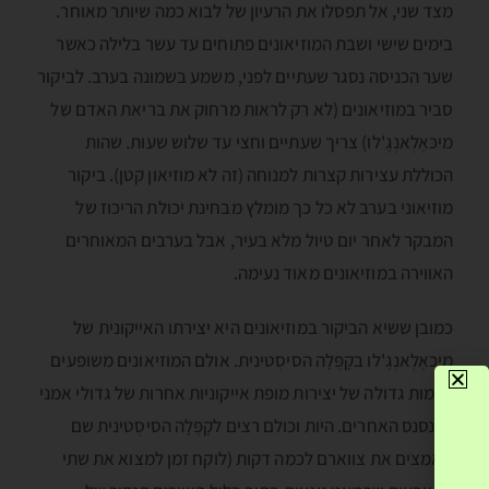
מצד שני, אל תפסלו את הרעיון של לבוא כמה שיותר מאוחר.
בימים שישי ושבת המוזיאונים פתוחים עד עשר בלילה כאשר
שער הכניסה נסגר שעתיים לפני, משמע בשמונה בערב. לביקור
סביר במוזיאונים (לא רק לראות מרחוק את בריאת האדם של
מיכּאֶלְאנְגֶ'לו) צריך שעתיים וחצי עד שלוש שעות. שהות
הכוללת עצירות קצרות למנוחה (זה לא מוזיאון קטן). ביקור
מוזיאוני בערב לא כל כך מומלץ מבחינת יכולת הריכוז של
המבקר לאחר יום טיול מלא בעיר, אבל בערבים המאוחרים
האווירה במוזיאונים מאוד נעימה.
כמובן ששיא הביקור במוזיאונים היא יצירתו האייקונית של
מיכּאֶלְאנְגֶ'לו בקָפֶּלָה הסיסְטינית. אולם המוזיאונים משופעים
בכמות גדולה של יצירות מופת אייקוניות אחרות של גדולי אמני
הרנסנס האחרים. היות וכולם רצים לקָפֶּלָה הסיסְטינית שם
מאמצים את צווארם לכמה דקות (לוקח זמן למצוא את שתי