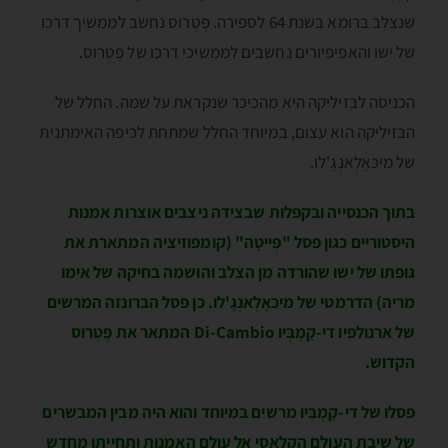
שנצלב ברומא בשנת 64 לספירה. פֶּטְרוס נחשב לממשיך דרכו
של ישו והאפיפיורים נחשבים לממשיכי דרכו של פֶּטְרוס.
הכניסה לבּזיליקה היא מהכיכר שנקראת על שמה. החלל של
הבּזיליקה הוא עצום, במיוחד החלל שמתחת לכיפה האימתנית
של מיכּאֶלְאנְגֶ'לו.
בתוך הכנסייה ובקפּלות שבצידה ניצבים אוצרות אמנות
היסטוריים כגון פסל "פְּייטָה" (קומפוזיציה המתארת את
גופתו של ישו שהורדה מן הצלב והושמה בחיקה של אימו
מריה) הדרמטי של מיכּאֶלְאנְגֶ'לו. כן פסל הברונזה המרשים
של ארנולפיו די-קָמְבְּיו Di-Cambio המתאר את פֶּטְרוס
הקדוש.
פסלו של די-קָמְבְּיו מרשים במיוחד והוא היה מבין המבשרים
של שיבת העולם הקלאסי אל עולם האמנות ותחייתו מחדש