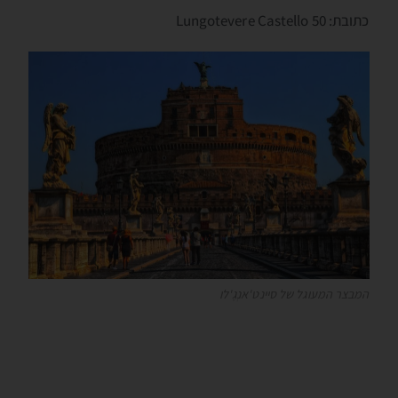
כתובת: Lungotevere Castello 50
המבצר המעוגל של סיינט'אנְגֶ'לו