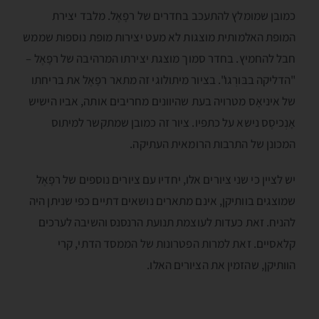
כמובן שמומלץ להתעכב בחדרים של רפָאֶל. מלבד יצירת
המופת האלמותית מוצגות לא מעט יצירות מופת נוספות שממש
חבל להחמיץ. בחדר סמוך מוצגת יצירתו המרהיבה של רפָאֶל –
"הדליקה בבּורְגו". בציור מיתולוגי זה מתאר רפָאֶל את בריחתו
של איניאָס מטרויה בעת שהיוונים מחריבים אותה, אביו הישיש
אָנְכיסֶס נישא על כתפיו. ציור זה כמובן שמתקשר למיתוס
המכונן של התרבות הרומאית העתיקה.
יש לציין כי שני ציורים אלו, יחדיו עם ציורים נוספים של רפָאֶל
שמוצגים בוותיקן, אינם מתארים נושאים דתיים כפי שניתן היה
להניח. זאת כעדות לעוצמת תנועת הרנסנס והשיבה לערכים
קלאסיים. זאת למרות הפטרונות של הממסד הדתי, קרי
הוותיקן, שהזמין את הציורים האלו.