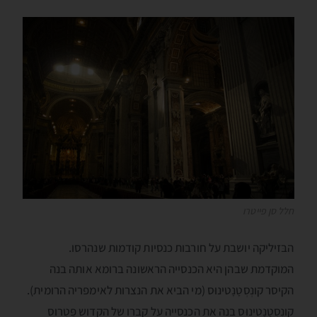
חלל סן פייטרו
הבּזיליקה יושבת על חורבות כנסיות קודמות שנהרסו.
המוקדמת שבהן היא הכנסייה הראשונה ברומא אותה בנה
הקיסר קונְסְטָנָטינוּס (מי הביא את הנצרות לאימפריה הרומית).
קונְסְטָנָטינוּס בנה את הכנסייה על קברו של הקדוש פֶּטְרוס