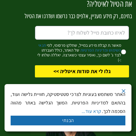
את הטיול לאיטליה?
מידע רלוונטי נוסף שאולי יעניין
בחינם, רק מידע מעניין, אלפים כבר נרשמו ושדרגו את הטיול
אותך:
מאשר.ת קבלת מידע במייל, שחלקו פרסומי, לפי
תנאי
השימוש ומדיניות הפרטיות
של האתר, כולל העברתו
לצד ג' לשם כך, ואסיר עצמי כשארצה. יאללה שלחו לי
:-)
גלו לי את סודות איטליה >>
האתר משתמש בעוגיות לצרכי סטטיסטיקה, חוויית גלישה ועוד,
בהתאם למדיניות הפרטיות. המשך הגלישה באתר מהווה
10 אתרים ואטרקציות שחייבים לבקר בנאפולי
וסביבתה
הסכמה לכך.
קרא עוד...
הבנתי