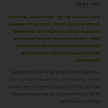
חדרי רפָאֶל
היצירה האלמותית של רפָאֶל "אסכולת אתונה", אולי הגדולה
ביצירותיו של האמן הפלורנטיני, מעטרת את חדר הסניאטורה
הקטן בקומה העליונה בתוך מקבץ של חדרים שמוקדשים
לרפָאֶל. יצירה שלמה זו היא אולי השיא של עקרונות הציור
הרנסנסיים מבחינת איזון החלל ההרמוני ושימוש בנקודת
המגוז (נקודת האופק שכל הקווים האלכסוניים בציור
מתנקזים אליה).
נקודת המגוז מאירה בהילת קדושה את שני גדולי הפילוסופים
היווניים – אריסטו ואפלטון. ההסברים המפוארים שלצד היצירה
יצביעו לכם גם על דיוקנאותיהם של ליאונרדו די ווינצ'י (כדמותו
של אפלטון) ושל מיכּאֶלְאנְגֶ'לו. שני אמני הרנסנס הטוסקניים
הדגולים, בני זמנו של רפָאֶל.