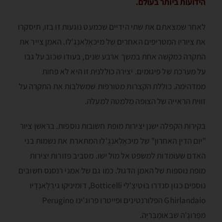
הידועות ביותר בעולם.
לאחר שמצאתם את שתי הידיים שכמעט נוגעות זו בזו, תיסקרו
את ציוריו המטריפים האחרים של מיכּאֶלְאנְגֶ'לו. האמן צייר את
התקרה כמקשה אחת במשך ארבע שנים, בעודו שכוב על גבו
על מערכת של פיגומים. יצירה כוללנית זו היא לא פחות
ממדהימה. כוללת הקצרות מטורפות שמשלבות את התקרה על
זווית הראייה של הצופה מלמטה למעלה.
בקירות הקפלה ישנן יצירות מופת חשובות נוספות. בראשן ציור
"יום הדין האחרון" של מיכּאֶלְאנְגֶ'לו המתארת את נשמות בני
האדם שעומדות למשפט אל מול ישו. מסביב פזורות יצירות
מופת נוספות של האמן הדגול. כמו גם של אמני רנסנס חשובים
נוספים כגון סנדרו בּוּטיצֶ'לִי Botticelli, דומיניקו גירְלָאנְדָיו
Ghirlandaio הפלורנטינים ופייטרו פּרוג'ינו Perugino
מפֶּרוגָ'ה שבאוּמְבְּריָה.