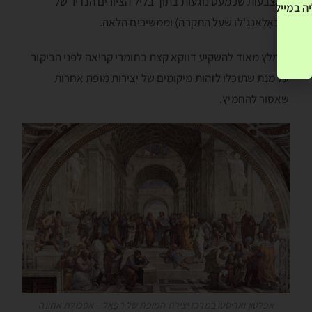
האצבעות שכמעט נוגעות בתוך בליל הציורים הנדיר של
ה במייל שלך! »
מיכּאֶלְאנְגֶ'לו שעל התקרה) וממשיכים הלאה.
מומלץ מאוד להשקיע דווקא קצת בחומרי קריאה לפני הביקור
על מנת שתוכלו לזהות מיקומים של יצירות מופת אחרות
שאסור להחמיץ.
אפלטון ואריסטו במרכז יצירת המופת של רפָאֶל – אסכולת אתונה