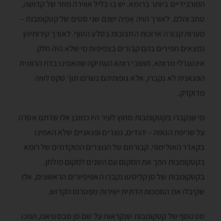
המורבידיים ביותר ברומא. יש בו בליל אווירה מוזר של קדושה,
טחב והלם. לאורך הויה אָפְּיָה ישנם שני סטים של קטקומבות –
מערות קבורה ארוכות החצובות בסלע הטוף. לאורך קירותיהן
נמצאים חפירים בהם קבורים בצפיפות מי שלא היה חלק
אינטגרלי מרומא. תושבי רומא העתיקה שהאמינו בדת הרומית
הפּגאנית לא נקברו, אלא גופותיהם נשרפו תוך טקס לוויה
מדוקדק.
מי שנקברו בקטקומבות מחוץ לעיר היו כמובן אלו שדתם אסרה
על שריפת הגופה – יהודים, נוצרים ופּגאניים שלא האמינו
בקאדר האולימפּי. קבורתם של הנוצרים המוקדמים של רומא
בקטקומבות הפך את המקום עם השנים למקום פולחן.
בקטקומבות של סן קליסטו נקברו האפּיפיורים הראשונים, אלו
שקיבלו את הסמכות הדתית ישירות מפֶּטרוס הקדוש.
סט נוסף של קטקומבות שנקראות על שם סן סבסטיאנו, הפכו