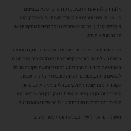
מלבד הקולוסאום המרובע, מרכז הפרבר מלא בבניינים
פשיסטיים שמצוטטים את העולם העתיק. דוגמה לכך הוא
אוֹבֶּלִיסְק מָרָקוֹנִי בכיכר האימפריה וכל הבניינים שמקיפים את
הכיכר הנוראית הזו.
כל בנייני הענק סביב לכיכר ענקיים בצורה מופרעת, מצוטטים
בצורה כושלת את הארכיטקטורה היוונית הקלאסית או הרומית.
בצוותא עם הרחובות הרחבים גורמים לתחושת הקטנה חריפה
לאנשים ברחוב, כמו גם חשיפה מוגברת לשמש הרומאית
הקופחת. מצד שני, האיטלקים בחלקם ממש אוהבים את
הפרבר הזה. הן בגין איכות החיים בו והן בגין מה שנראה כמו
הערצה כנה לתרבות הארכיטקטונית הכושלת שהוא מבטא.
גישה: קו B הכחול של רכבת התחתית לכיוון מערב