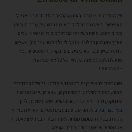
וילה רנסנסית שנבנתה באמצע המאה ה-16 כבית הנופש של
האפּיפיור. הווילה הפכה למקום אירוח רגוע של אורחי הוותיקן
ומקום מפגש פחות רשמי לניהול היחסים בין מי שכונו שליטי
הארץ (השלטון המלוכני או אצילי כל ארצות אירופה) והשלטון
הדתי (הבישופים, הארכיבישופים ובקודקוד האפיפיור). מי
שניהלו הלכה למעשה את חייו של כל אירופאי החל
מימי-הביניים.
שווה מאוד להצפין קצת ממרכז העיר ולהגיע לווילה המרהיבה
הזאת. בצמוד לווילה גן מקסים וקטן, שבאופן עיצובו וטיפוחו
המדוקדק מזכיר את הגנים הרנסנסיים שמפורסמים כל-כך
בפירנצה
ובטיבּולי
. הגן משופע בעצים ופסלים והאווירה בו היא
נהדרת. במיוחד כמקום מנוחה לאחר הביקור במוזיאון לאמנות
אטרוסקית שכיום ממוקם בחדרי הווילה.