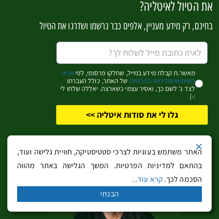
את הטיול לאיטליה?
אגם אורטה Lago d'Orta – נופש כפרי פסטורלי
בפיימונטה
בחינם, רק מידע מעניין, אלפים כבר נרשמו ושדרגו את הטיול
מאשר.ת קבלת מידע במייל, שחלקו פרסומי, לפי
תנאי
השימוש ומדיניות הפרטיות
של האתר, כולל העברתו
לצד ג' לשם כך, ואסיר עצמי כשארצה. יאללה שלחו לי
:-)
גלו לי את סודות איטליה >>
הטיול של גל והמשפחה – שבועיים סתווים באגם
האתר משתמש בעוגיות לצרכי סטטיסטיקה, חוויית גלישה ועוד,
גארדה והדולומיטים
בהתאם למדיניות הפרטיות. המשך הגלישה באתר מהווה
הסכמה לכך.
קרא עוד...
הבנתי