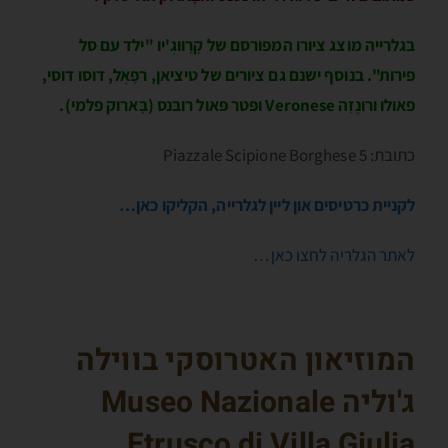
בגלרייה מוצג ציורו המפורסם של קָרָווגְ'יו "ילד עם סל
פירות". בנוסף ישנם גם ציורים של טיציאן, רפָאֶל, דוסו דוסי,
פאולו ורונֶזֵה Veronese ופּטר פּאול רובּנס (בָּארוק פלמי).
כתובת: Piazzale Scipione Borghese 5
לקניית כרטיסים און ליין לגלרייה, הקליקו כאן…
לאתר הגלריה לחצו כאן…
המוזיאון האטרוסקי בווילה
ג'וליה
Museo Nazionale
Etrusco di Villa Giulia