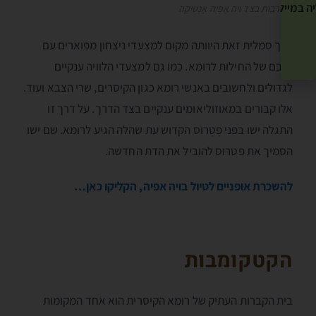
ה במייל שלך! »
החורבות בצד ויה אָפְּיָה אָנְטיקָה
דרך סמלית זאת היוותה מקום למצעדי ניצחון מפוארים עם
שובם של החילות לרומא. כמו גם למצעדי הלוויה ענקיים
לגדולים ולחשובים באנשי רומא כגון הקיסרים, שרי הצבא ועוד.
אלו קבורים במאוזוליאומים ענקיים בצד הדרך. על דרך זו
התגלה ישו בפני פֶּטְרוס הקדוש עת שהלה הגיע לרומא. שם ישו
הסמיך את פטרוס להוביל את הדת החדשה.
להשכרת אופניים לטיול בויה אפיה, הקליקו כאן…
הקטקומבות
בית הקברות העתיק של רומא הקיסרית הוא אחד המקומות