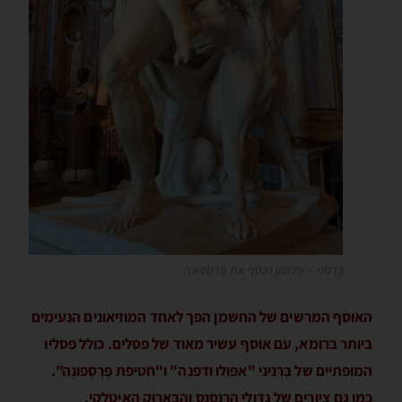
בֶּרְניני – פְּלוטון חוטף את פֶּרְסֶפונה
האוסף המרשים של החשמן הפך לאחד המוזיאונים הנעימים
ביותר ברומא, עם אוסף עשיר מאוד של פסלים. כולל פסליו
המופתיים של בֶּרְניני "אפּולו ודפנה" ו"חטיפת פֶּרְסֶפונֶה".
כמו גם ציורים של גדולי הרנסנס והבָּארוק האיטלקי.