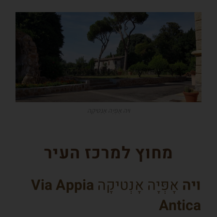
ויה אָפְּיָה אָנְטיקָה
מחוץ למרכז העיר
ויה
אָפְּיָה אָנְטיקָה
Via Appia
Antica