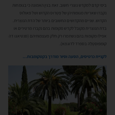
בימי קדם למקדש נוצרי חשוב. זאת בגין האמונה כי בגומחות
נקברו שאריות מגופותיהן של פֶּטְרוס הקדוש ושל פּאולוס
הקדוש. שניים מהקדושים החשובים ביותר של הדת הנוצרית.
בדת הנוצרית מקובל לקדש מקומות בהם נקברו מרטירים או
אפילו מקומות בהם נשתמרו רק חלק מעצמותיהם (סנטיאגו דה
קומפּוסְטֶלָה בספרד לדוגמא).
לקניית כרטיסים, הסעה וסיור מודרך בקטקומבות…