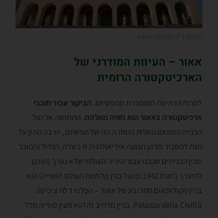
הפָּלָצו דלה ציביטָה באאור
אאור – העיוות המודרני של
הארכיטקטורה הרומית
למרות הרתיעה המוסברת מהפשיזם,
הביקור עבור חובבי
ארכיטקטורה באאור הוא חוויה מאלפת
. התחושה אל מול
הבנייה המונומנטאלית המוזרה הזו של הפשיזם, יש בה המון על
מנת להסביר מדוע תנועה אידיאולוגית זו כשלה. הגדול והמוכר
מבין הבניינים שנבנו עבור היריד העולמי שלא נערך (תוכנן
להיערך בשנת 1942 ובוטל בגין מלחמת העולם השנייה) הוא
בניין הקולוסאום המרובע של אאור – הפָּלָצו דלה ציביטָה
Palazzo della Civiltà. בניין מרהיב זה הוא מעין סטייה מכל