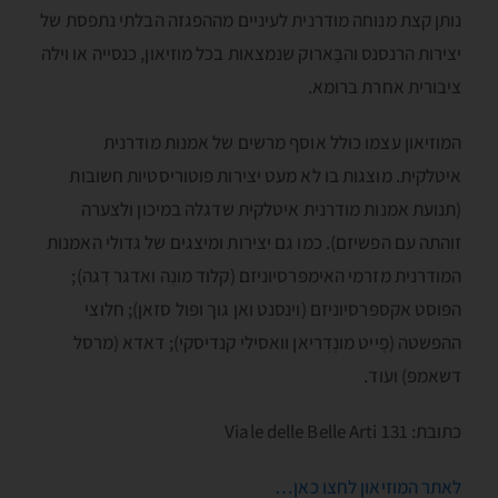
נותן קצת מנוחה מודרנית לעיניים מההפגזה הבלתי נתפסת של
יצירות הרנסנס והבָּארוק שנמצאות בכל מוזיאון, כנסייה או וילה
ציבורית אחרת ברומא.
המוזיאון עצמו כולל אוסף מרשים של אמנות מודרנית
איטלקית. מוצגות בו לא מעט יצירות פוטוריסטיות חשובות
(תנועת אמנות מודרנית איטלקית שדגלה במיכון ולצערה
זוהתה עם הפשיזם). כמו גם יצירות ומיצגים של גדולי האמנות
המודרנית מזרמי האימפּרסיוניזם (קלוד מונֶה ואדגר דֶגה);
הפּוסט אקספּרסיוניזם (וינסנט ואן גוך ופּול סזאן); חלוצי
ההפשטה (פֶייט מונְדְריאן וואסילי קנדיסקי); דאדא (מרסל
דשאמפּ) ועוד.
כתובת: Viale delle Belle Arti 131
לאתר המוזיאון לחצו כאן…