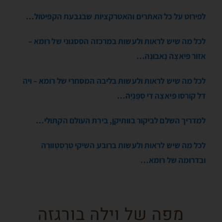
לפירוט על כל האתרים והאטרקציות שבגבעת הקפּיטול…
לכל מה שיש לראות ולעשות במרכזה הססגוני של רומא –
אזור פּיאצָה נָאבונָה…
לכל מה שיש לראות ולעשות בליבה המסחרי של רומא – ויה
דל קורסו פּיאצָה די סְפָּנְיָה…
למדריך השלם לביקור בוותיקן, בירת העולם הקתולי…
לכל מה שיש לראות ולעשות ברובע השיקי טְרָסְטֶוורֶה
ובדרומה של רומא…
מפה של וילה בורגזה