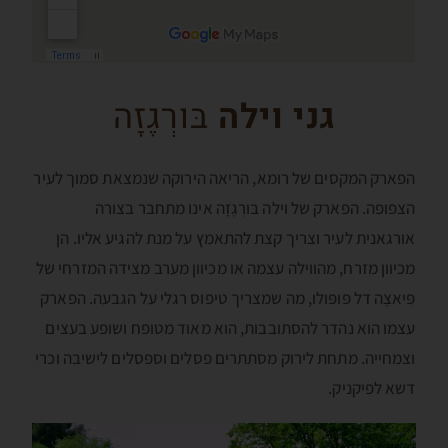
גני וילה
בּורְגֶזָה
הפארק המקסים של רומא, הריאה הירוקה שנמצאת סמוך לעיר
הצפופה. הפארק של וילה בּורְגֶזָה אינו מתחבר בצורה
אורגאנית לעיר וצריך קצת להתאמץ על מנת להגיע אליו. הן
מכיוון מזרח, מהווילה עצמה או מכיוון מערב מצידה המזרחי של
פִּיאצָה דל פּופּולו, מה שמצריך טיפוס רגלי על הגבעה. הפארק
עצמו הוא נהדר להסתובבות, הוא מאוד מטופח ושופע בעצים
וצמחייה. מתחת לירוק מסתתרים פסלים וספסלים לישיבה וכרי
דשא לפיקניק.