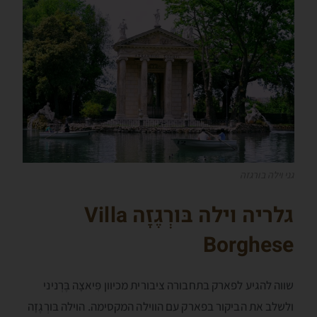
גני וילה בורגזה
גלריה וילה בּורְגֶזָה
Villa
Borghese
שווה להגיע לפארק בתחבורה ציבורית מכיוון פִּיאצָה בֶּרְניני
ולשלב את הביקור בפארק עם הווילה המקסימה. הוילה בּורְגֶזָה