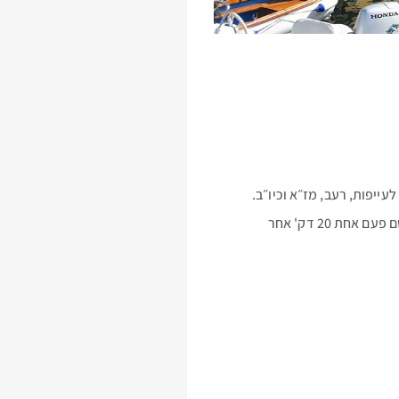
עייפות, רעב, מז״א וכיו״ב.
אפליקציות מז״א זה חרטא. רוב הימים הן הראו שיהיה גשם, ואז התחלנו עם מה עושים ואולי נשנה ובפועל ירד גשם פעם אחת 20 דק' אחר