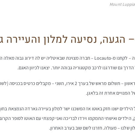
נחתנו במילאנו, אספנו רכב מהשכרה – לקחנו מ-Locauto – חברה מצוינת שבאיטליה יש לה
בדרך עוברים בשני כבישי אגרה – הראשון – תשלום מראש של בערך 2 אירו, השני 
 הילדים ישנו חזק באוטו אז המשכנו ישר למלון בעיירה גארדה הנמצאת בחוף
, הילדים ואישתי התמקמו וירדו לבריכה ואני קפצתי עם האוטו לסופר הקרו