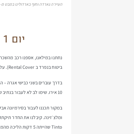
העיירה גארדה וחוף בארדולינו במבט מ-Mount Luppia
יום 1 – הגעה, נסיעה למלון והעיירה גארדה
ביטוח בנפרד ב Rental Cover). על הדרך גם שודרגנו לרכב מקטגוריה גבוהה יותר. יצאנו לכיוון האגם.
10 אירו. שימו לב לא לעבור בנתיב של המנויים אחרת זה בלאגן.
במקור תכננו לעבור בסירמיונה אבל
ומלצ׳זינה. קיבלנו את החדר תיקתק
Tinto שהייתה 5 דקות הליכה מהמלון שלנו – מעולה. חזרנו לשם שוב בערב האחרון.