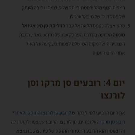
תצפית הנוף המפורסמת ביותר של פירנצה וגם בה העתק
של פסל דויד של מיכאלאנג'לו.
מהפיאצלה נטפס הלאה אל עבר
בּזיליקת סן מיניאָטו אֶל
מונְטֶה
הידועה בסדרת הפרסקאות של תידֶאו גָאדי. רחבת
הכנסייה היא המקום המושלם לצפות בשקיעה על העיר
אחרי היום העמוס.
יום 4: רובעים סן מרקו וסן
לורנצו
את היום הרביעי לטיול נקדיש
לרובע סן לורנצו התוסס ולאתרי
רובע סן מרקו
האלגנטיים. סן לורנצו, הרובע שמצפון לקתדרלה
(הדואומו) הוא הרובע המסחרי התוסס של פירנצה. בו נמצא