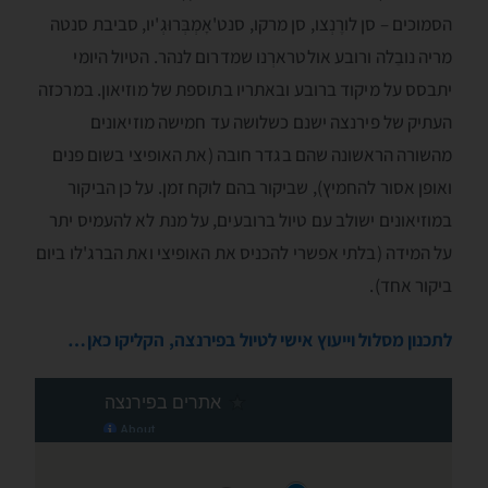
הסמוכים – סן לורֶנְצו, סן מרקו, סנט'אָמְבְּרוּגְ'יו, סביבת סנטה
מריה נובֵלה ורובע אולטרארְנו שמדרום לנהר. הטיול היומי
יתבסס על מיקוד ברובע ובאתריו בתוספת של מוזיאון. במרכזה
העתיק של פירנצה ישנם כשלושה עד חמישה מוזיאונים
מהשורה הראשונה שהם בגדר חובה (את האופיצי בשום פנים
ואופן אסור להחמיץ), שביקור בהם לוקח זמן. על כן הביקור
במוזיאונים ישולב עם טיול ברובעים, על מנת לא להעמיס יתר
על המידה (בלתי אפשרי להכניס את האופיצי ואת הברג'לו ביום
ביקור אחד).
לתכנון מסלול וייעוץ אישי לטיול בפירנצה, הקליקו כאן…