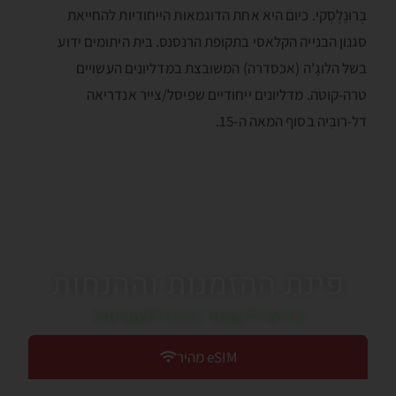
בְּרוּנִֶלֶסְקי. כיום היא אחת הדוגמאות הייחודיות להחייאת
סגנון הבנייה הקלאסי בתקופת הרנסנס. בית היתומים ידוע
בשל הלוגָ'ה (אכסדרה) המשובצת במדליונים העשויים
טרה-קוטה. מדליונים ייחודיים שפיסל/צייר אנדריאה
דל-רובְּיה בסוף המאה ה-15.
פינת ההזמנות וההנחות
כדאי לעבור בין הלשוניות!
eSIM מהיר