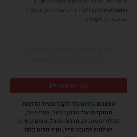
חינמיות של מרכזים מסחריים על הנתיב של שני קווי
החשמלית של העיר (
למדריך השלם על תחבורה וחנייה
בפירנצה, הקליקו כאן…
).
פינת ההזמנות וההנחות
כדאי לעבור בין הלשוניות!
קבלו הדרכות למייל
הצטרפו
בחינם
כדי לקבל במייל הדרכות
ממוקדות על:
תכנון הטיול, אטרקציות,
מסלולים מוכנים, תרבות ואוכל, נופים וכיף :-)
יש להזין כתובת מייל, ומיד תבינו במה