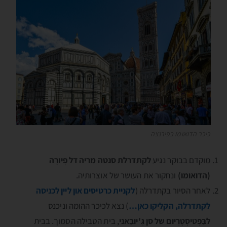
כיכר הדואומו בפירנצה
מוקדם בבוקר נגיע
לקתדרלת סנטה מריה דל פְיורֶה
(הדואומו)
ונחקור את העושר של אוצרותיה.
לאחר הסיור בקתדרלה (
לקניית כרטיסים און ליין לכניסה
לקתדרלה, הקליקו כאן…
) נצא לכיכר ההומה וניכנס
לבַּפְטיסְטֶרְיום של סן גְ'יובַאני
, בית הטבילה הסמוך. בבית