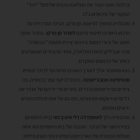
בו למדו אמני העיר את המלאכה והבית של פסל "דויד"
המקורי של מיכאלאנג'לו.
מהגלריה נמשיך לפיאצה סן מרקו, הכיכר המרכזית של
הרבוע האוניברסיטאי וניכנס
למנזר סן מרקו
. במנזר אוסף
חשוב של ציורי רנסנס ביניהם יצירת המופת "הבשורה"
פְרֵה-אָנְגֶ'ליקו (האח המלאכי), אחד מהציורים המשפיעים
ביותר של הרנסנס המוקדם.
נצא מהמנזר ונלך לאורך האוניברסיטה עד לכיכר כנסיית
סֶנְטיסימָה אנונְצ'יאָנְטֶה
. ניכנס לביקור קצר בכנסייה, בה
ציורים מנייריסטים נהדרים. ציורים פרי ידיהם של אנדריאה
דל סרטו ויאקופּו פּונְטורְמו, כמו גם של אמנים פלורנטינים
ידועים נוספים.
מהכנסייה נלך
לאוסְְפֶּדָלֶה דֶלי אינוצֶ'נְטי
(בית היתומים)
בצידו השני של הכיכר. המבנה של בית היתומים הוא אחת
מגולות הכותרת של הארכיטקט הפלורנטיני הענק פיליפּו