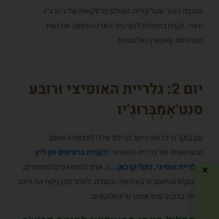
מועצת העיר שעל קירות האולם פרסקאות של ג'יורג'יו
וזָארי. נקנח בתצפית לנוף נהר הארנו החוצה את העיר
ממרפסת סָאטורְן האלגנטית.
יום 2:
גלריית האופיצי
ו
רובע
סנט'אָמְבְּרוּגְ'יו
עם בוקר נרכז את מיטב הריכוז שלנו לפצצת האטום
המוזיאונית של גלריית האופיצי (
לקניית כרטיסים און ליין
לגלריית אופיצי, הקליקו כאן…
), אחד המוזיאונים העמוסים,
החנוקים והחשובים באירופה ובעולם. לאחר מכן ניקח את היום
בכייף ברובע סנט'אָמְבְּרוּגְ'יו המקסים.