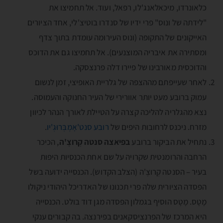
כלאונרדו, מיכאלאנג'לו, רפאל, ועוד. אל תחמיצו את
"לידתה של ונוס" פרי ידיו של סנדרו בוטיצ'לי, אחד הציורים
האייקונים של התקופה (ונוס העירומה עומדת בתוך צדף
ומסתירה את איבריה המוצנעים). אל תחמיצו גם את הדוכס
והדוכסית מאורבינו של פיירו דלה פרנצסקה.
לאחר שעייפתם מההצפה של גלריית האופיצי, זמן לנשום
עמוק ברובע מעט יותר אוורירי של העיר החנוקה והעמוסה.
נצא מהגלריה להליכה קצרה על הטיילת לאורך הנהר לכיוון
מזרח. ניכנס לרחובות היפים של
רובע סנט'אָמְבְּרוּגְ'יו
.
נתחיל את הביקור ברובע
בפיאצה סנטה קְרוצֶ'ה
, הכיכר
הרחבה והרומנטית שקרויה על שם אחת הכנסיות היפות
בעיר – הסנטה קְרוצֶ'ה (הצלב הקדוש). הכנסייה ידועה בשל
הפסדה הציורית שלה פרי תכנונו של האדריכל היהודי ניקולו
מָטָס. מָטָס הוסיף בגמלון הפסדה מגן דוד בולט. הכנסייה
היא המרכז של הפרנציסקאנים בפירנצה. בה קבורים ענקי