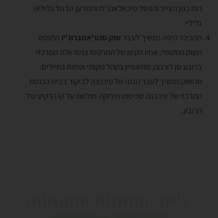
רוח כגון הצייר והפסל מיכאלאנג'לו והמדען הדגול גלילאו
גליליי.
מהכיכר היפה נמשיך לעבר
שוק סנט'אָמְבְּרוּגְ'יו
התוסס.
השוק המקומי, אחיו הקטן של המרקטו צנטראלה המרכזי
ברובע סן לורנצו, מתאפיין בקהל מקומי ופחות בתיירים.
מהשוק נמשיך לעבר הגטו של פירנצה לביקור בבית הכנסת
המרכזי של פירנצה שכיפתו הירוקה חולשת על קו הרקיע של
הרובע.
פינת ההזמנות וההנחות
כדאי לעבור בין הלשוניות!