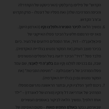
הקדוש" של פיליפּו בְּרוּנִֶלֶסְקי (הארכיטקט של הקתדרלה
והכיפה המרהיבה שלה) ואת פסליו של דונטלו – מרק הקדוש
וג'ורג' הקדוש.
נמשיך הלאה
לכיכר הסניורה ולפּלָצו וֶקְיו
(הארמון הישן).
מאז ימי הרנסנס חלש על הכיכר פסלו האייקוני של
מיכּאֶלְאנְגֶ'לו – דויד, אחד הסמלים הידועים של העיר. כיום
בכיכר מוצב העתק (את המקור נפגוש בגלריית האקדמיה).
מלבד פסל "דויד" הכיכר ידועה בשל הפסלים המטורפים
שבה, גם בכניסה לפּלָצו וֶקְיו וגם
בלוגָ'ה די לָאנְצי
, שם עמד
פסלו המרהיב של גְ'יאָמְבּולונָה – "חטיפת הסבינות" (את
המקור נפגוש גם כן בגלריית האקדמיה).
ניכנס לתוך הפלציו וקיו, ובחצר הראשונה נתרשם מפסלו
המרהיב של אנדריאה דל וֶרוקְיו (מורהו של לאונרדו) – "ילד
אוחז דולפין". נמשיך הלאה לביקור באוספים העשירים
שבארמון, נבקר
באולם החמש מאות
– מקום האסיפה של