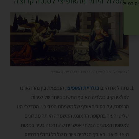
המסלול היומי מהאופיצי לסנטה קרוצ'ה
ה במייל שלך! »
"הבשורה" של ליאונרדו די וינצ'י בגלריית האופיצי
נתחיל את היום
בגלריית האופיצי
, הנמצאת בין נהר הארנו
לפלציו וקיו. בגלריה האוסף החשוב ביותר של יצירות
הרנסנס, על בסיס האוסף של משפחת המדיצ'י. המדיצ'י היו
שליטי העיר בתקופת הרנסנס. המשפחה הייתה פטרונים
לאסופת האמנים הבלתי אפשרית שהתרכזה בעיר במאות
ה-15 וה-16. באוסף הגלריה ציורים של כל גדולי הרנסנס