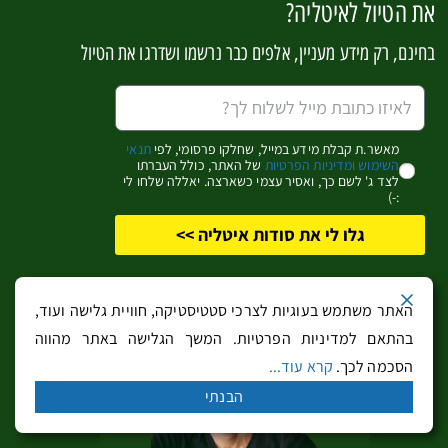
את הטיול לאיטליה?
בחינם, רק מידע מעניין, אלפים כבר נרשמו ושדרגו את הטיול
מאשר.ת קבלת מידע במייל, שחלקו פרסומי, לפי
תנאי
השימוש ומדיניות הפרטיות
של האתר, כולל העברתו
לצד ג' לשם כך, ואסיר עצמי כשארצה. יאללה שלחו לי
:-)
כנסיית האונייסָנְטי
גלו לי את סודות איטליה >>
עם בוקר כאשר אנו עוד רעננים, נתחיל את יום הטיול
בהתרשמות מאוסף הפסלים הנדיר
בארמון בָּארְגֶ'לו
. אל
האתר משתמש בעוגיות לצרכי סטטיסטיקה, חוויית גלישה ועוד,
תחמיצו את הכוכב של המוזיאון – פסל דויד המקורי של
בהתאם למדיניות הפרטיות. המשך הגלישה באתר מהווה
דונטלו (שעומד בצילו של פסל דויד אחר). פסל הארד
הסכמה לכך.
קרא עוד...
מתאר את דויד הערום עומד מעל ראשו הכרות של גוליית.
הבנתי
נצא מהארמון ונלך ברחוב שמוביל לנהר, שם נמצא
מוזיאון
גלילאו
הידוע. המוזיאון הוא בית לאוסף הכלים המדעיים של