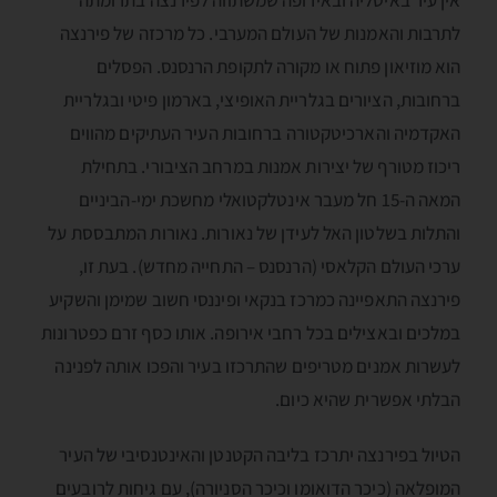
לתרבות והאמנות של העולם המערבי. כל מרכזה של פירנצה
הוא מוזיאון פתוח או מקורה לתקופת הרנסנס. הפסלים
ברחובות, הציורים בגלריית האופיצי, בארמון פיטי ובגלריית
האקדמיה והארכיטקטורה ברחובות העיר העתיקים מהווים
ריכוז מטורף של יצירות אמנות במרחב הציבורי. בתחילת
המאה ה-15 חל מעבר אינטלקטואלי מחשכת ימי-הביניים
והתלות בשלטון האל לעידן של נאורות. נאורות המתבססת על
ערכי העולם הקלאסי (הרנסנס – התחייה מחדש). בעת זו,
פירנצה התאפיינה כמרכז בנקאי ופיננסי חשוב שמימן והשקיע
במלכים ובאצילים בכל רחבי אירופה. אותו כסף זרם כפטרונות
לעשרות אמנים מטריפים שהתרכזו בעיר והפכו אותה לפנינה
הבלתי אפשרית שהיא כיום.
הטיול בפירנצה יתרכז בליבה הקטנטן והאינטנסיבי של העיר
המופלאה (כיכר הדואומו וכיכר הסניורה), עם גיחות לרובעים