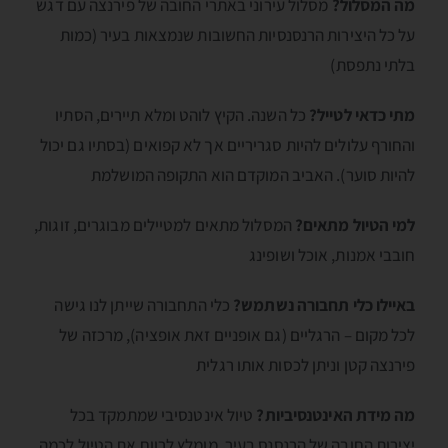
מה המסלול?
מסלול עירוני באתרי החובה של פירנצה עם דגש
על כל היצירות הרנסנסיות החשובות שנמצאות בעיר (כמות
בלתי נתפסת)
מתי כדאי לטייל?
כל השנה. הקיץ לוהט ומלא תיירים, הסתיו
והחורף עלולים להיות סגריריים אך לא קפואים (בסתיו גם יכול
להיות סוער). האביב המוקדם הוא התקופה המושלמת
למי הטיול מתאים?
המסלול מתאים למטיילים מבוגרים, זוגות,
חובבי אמנות, אוכל ושופינג
באיילו כלי תחבורה נשתמש?
כלי התחבורה שייתן לנו גישה
לכל מקום – הרגליים (גם אופניים זאת אופציה), מרכזה של
פירנצה קטן וניתן לכסות אותו רגלית
מה מידת האינטנסיביות?
טיול אינטנסיבי שמתמקד בכל
יצירות החובה של הרנסנס בעיר. מומלץ לרווח את הטיול לכמה