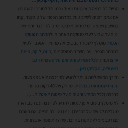
כניסה לכל האתרים בכרטיס אחד, הקליקו כאן…
הטיול בפירנצה הוא עמוס מאוד (במיוחד לחובבי האמנות).
אם אתם רוצים לשלב טיול במרחב הכפרי של טוסקנה, קחו
בחשבון שתצטרכו לפחות ארבעה ימים לפירנצה וחמישה
ימים עד שבוע לערי טוסקנה האחרות
ולמרחב הטוסקני
הכפרי
. מומלץ לשכור רכב ביציאה מהעיר והמעבר לטיול
במרחב הכפרי וערי השדה הטוסקניות (
פיזה
,
לוקה
,
סיינה
,
ארצו
ועוד).
לכל המידע והטיפים על השכרת רכב
באיטליה, הקליקו כאן…
הדרך המשתלמת ביותר להגיע לפירנצה היא באמצעות
טיסות שנוחתות בבולוניה
, מרחק של 40 דקות נסיעה
ברכבת (
לכל המידע והטיפים על טיסות לאיטליה…
).
לא מומלץ בשום אופן לנסות להגיע לפירנצה עם רכב, העיר
מוגבלת לגישה של רכבים (ZTL) ואין בה חנייה. אם באתם
עם רכב מומלץ לחנות בקרבת שדה התעופה או בחניות