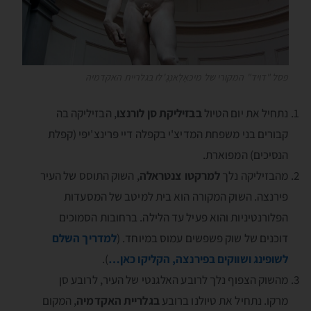
פסל "דויד" המקורי של מיכּאֶלְאנְגֶ'לו בגלריית האקדמיה
נתחיל את יום הטיול
בבזיליקת סן לורנצו
, הבזיליקה בה
קבורים בני משפחת המדיצ'י בקפלה דיי פּרינצ'יפּי (קפלת
הנסיכים) המפוארת.
מהבזיליקה נלך
למרקטו צנטראלה
, השוק התוסס של העיר
פירנצה. השוק המקורה הוא בית למיטב של המסעדות
הפלורנטיניות והוא פעיל עד הלילה. ברחובות הסמוכים
דוכנים של שוק פשפשים עמוס במיוחד. (
למדריך השלם
לשופינג ושווקים בפירנצה, הקליקו כאן…
).
מהשוק הצפוף נלך לרובע האלגנטי של העיר, לרובע סן
מרקו. נתחיל את טיולנו ברובע
בגלריית האקדמיה
, המקום