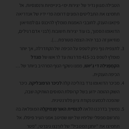
הטבילה מגוון נדיר של יצירות ימי-ביניימיות ורנסנסיות. אל
תחמיצו את התבליטים הפונים דרומה פרי ידיו של אנדריאה
פּיזָאנו הענק. לחובבי האמנות מומלץ להיכנס גם למוזיאון
הדואומו הסמוך, בו עוד יצירות חשובות (לבני אדם רגילים,
מוזיאון זה כבר יהיה הצפה מטורפת…).
לתצפית נוף ניתן לטפס על הכיפה של הקתדרלה, אך יותר
מומלץ לטפס בכ-415 מדרגות עד לראשו של
מגדל
הקמְפָּנילֶה די גְ'יוטו
, ממנו נשקף הנוף המרהיב ביותר של…
הכיפה הענקית.
מכיכר הדואומו נרד בהליכה קלה
לכיכר הרפובליקה
. כיכר
השוק ההומה ידוע בשל קרוסלת הסוסים הוותיקה שבה,
שהפכה לכמעט נקודת ציון פלורנטינית.
נמשיך בדרכנו הלאה
לכנסיית האורְסָנְמיקֶלֶה
המופלאה בה
נתרשם מפסלי שליחיו של ישו שמיטב אמני העיר פיסלו. אל
תחמיצו את "יוחנן המטביל" של לורֶנְצו גיבּרְטי, "פטר