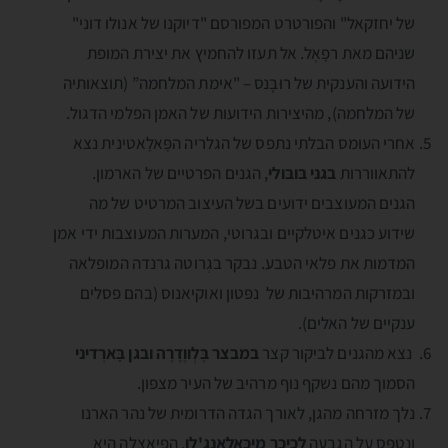
של יחזקאל" והפורטרט המפורסם "דיוקנו של אנולו דוני"
שניהם מאת רפָאֶל. אל תעזו להחמיץ את יצירת המופת
הידועה והענקית של רוּבְֶּנס – "אימת המלחמה” (תוצאותיה
של המלחמה), מהיצירות הידועות של האמן הפלמי הדגול.
אחרי העומס הבלתי נתפס של הגלריה הפָּאלָאטינית נצא
להתאווררות
בגני בּובּולי
, הגנים הפרטיים של הארמון.
הגנים המעוצבים ידועים בשל העיצוב המרטיט של מה
שידוע כגנים איטלקיים ובגרוטי, המערות המעוצבות ידי אמן
המדמות את פלאי הטבע. נבקר בגְרוטה גרנדה המופלאה
ובמזרקות המרהיבות של נפּטון ואוקיאנוס (בהם פסלים
ענקיים של האלים).
נצא מהגנים לביקור קצר
במבצר בֶּלְווֶדֶרֶה ובגן בָּארְדיני
הסמוך מהם נשקף נוף מרהיב של העיר מצפון.
נלך מזרחה מהגן, לאורך הגדה הדרומית של נהר הארנו
ונטפס על הגבעה
לכיכר מיכּאֶלְאנְגֶ'לו
. הפיאצלה היא