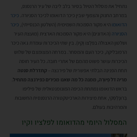
נתחיל את מסלול הטיול בסיור בלב ליבה של עיר הרנסנס,
במרחב החנוק והצפוף שבין כיכר הדואומו לכיכר הסניורה.
כיכר
הדואומו
היא מקור הסמכות השמימית (השלטון הכנסייתי),
כיכר
הסניורה
(האדונים) היא מקור הסמכות הארצית (מועצת העיר
ושלטון האצולה בפּלָצו וֶקְיו). בין שתי הכיכרות עומדת גאה כיכר
הרפובליקה, כיכר העם והמסחר. במרחה המצומצם של שלוש
הכיכרות עושר פשוט מהמם של אתרי חובה. כל העיר חוסה
תחת הפנינה הבלתי אפשרית של פירנצה –
קתדרלת סנטה
מריה דל פְיורֶה, ממנה כל מה שאנו מכירים כפירנצה מתחיל
.
בראש הדואומו נמתחת הכיפה המונומנטאלית של פיליפו
בְּרוּנִֶלֶסְקי, אחת מיצירות הארכיטקטורה הרנסנסית החשובות
והמרהיבות בעולם.
המסלול היומי מהדואומו לפלציו וקיו