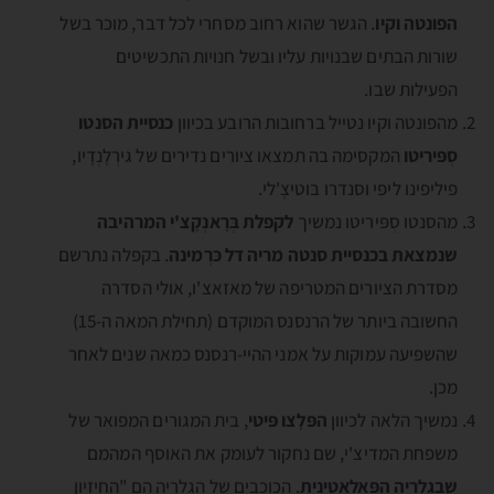
הפונטה וקיו
. הגשר שהוא רחוב מסחרי לכל דבר, מוכר בשל
שורות הבתים שבנויות עליו ובשל חנויות התכשיטים
הפעילות שבו.
מהפונטה וקיו נטייל ברחובות הרובע בכיוון
כנסיית
הסנטו
סְפּיריטו
המקסימה בה תמצאו ציורים נדירים של גירְלָנְדָיו,
פיליפינו ליפי וסנדרו בּוטיצֶ'לי.
מהסנטו סְפּיריטו נמשיך
לקפלת בְּרָאנְקָצ'י המרהיבה
שנמצאת בכנסיית סנטה מריה דל כּרְמינה
. בקפלה נתרשם
מסדרת הציורים המטריפה של מאזאצ'ו, אולי הסדרה
החשובה ביותר של הרנסנס המוקדם (תחילת המאה ה-15)
שהשפיעה עמוקות על אמני ההיי-רנסנס כמאה שנים לאחר
מכן.
נמשיך הלאה לכיוון
הפּלָצו פּיטי
, בית המגורים המפואר של
משפחת המדיצ'י, שם נחקור לעומק את האוסף המהמם
שבגלריה הפָּאלָאטינית
. הכוכבים של הגלריה הם "החיזיון