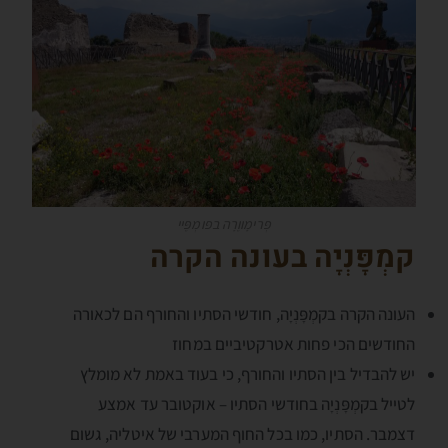
פְּרימָווֶרָה בפּומְפֶּּיי
קמְפָּנְיָה בעונה הקרה
העונה הקרה בקמְפָּנְיָה, חודשי הסתיו והחורף הם לכאורה
החודשים הכי פחות אטרקטיביים במחוז
יש להבדיל בין הסתיו והחורף, כי בעוד באמת לא מומלץ
לטייל בקמְפָּנְיָה בחודשי הסתיו – אוקטובר עד אמצע
דצמבר. הסתיו, כמו בכל החוף המערבי של איטליה, גשום