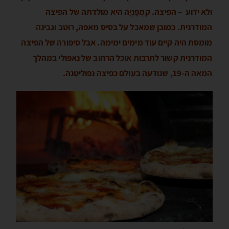
ולא ידוע – הפיצה. קמְפָּנְיָה היא מולדתה של הפיצה
המודרנית. כמובן שמאכל על בסיס מאפה, רוטב וגבינה
מומסת היה קיים עוד מימים ימימה. אבל סיפורה של הפיצה
המודרנית קשור לתרבות אוכל הרחוב של נאפּולי במהלך
המאה ה-19, שנודעה בעולם כפיצה נפּוליטָנה.