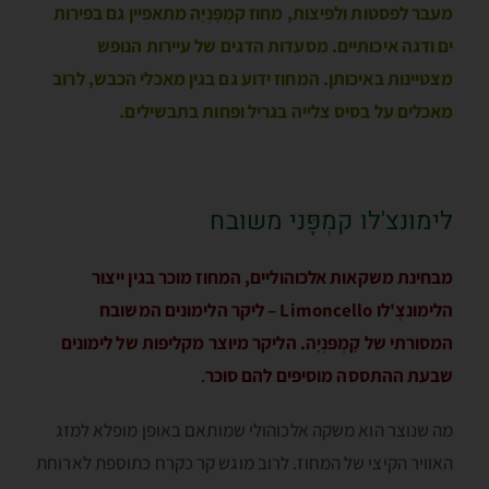
מעבר לפסטות ולפיצות, מחוז קמְפָּנְיָה מתאפיין גם בפירות
ים ודגה איכותיים. מסעדות הדגים של עיירות הנופש
מצטיינות באיכותן. המחוז ידוע גם בגין מאכלי הכבש, לרוב
מאכלים על בסיס צלייה בגריל ופחות בתבשילים.
לימונצ'לו קמְפָּני משובח
מבחינת משקאות אלכוהוליים, המחוז מוכר בגין ייצור
הלימונצֶ'לו Limoncello – ליקר הלימונים המשובח
המסורתי של קָמְפּנְיָה. הליקר מיוצר מקליפות של לימונים
שבעת ההתססה מוסיפים להם סוכר
.
מה שנוצר הוא משקה אלכוהולי שמותאם באופן מופלא למזג
האוויר הקיצי של המחוז. לרוב מוגש קר כקרח כתוספת לארוחת