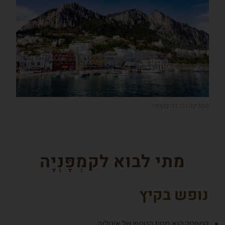
המרינה גרנדה בקָפְּרי
מתי לבוא לקמְפָּנְיָה
נופש בקיץ
קמְפָּנְיָה הוא מחוז הנופש של איטליה