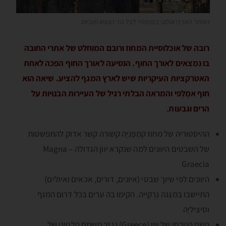
האתר הארכיאולוגי בפומפיי לצל הר הגעש וזוביוס
רובה של אוכלוסיית המחוז ורובם המוחלט של אתרי החובה
בו נמצאים לאורך החוף. הנסיעה לאורך החוף הפכה לאחת
האטרקציות העיקריות שיש לארץ המגף להציע. שיאה הוא
חוף אמָלְפי
והמראה הבלתי רגיל של העיירות הבנויות על
הרים וגבעות
.
ההיסטוריה של מחוז קמְפָּנְיָה קשורה קשר אדוק להתפשטות
של השבטים היוונים למה שנקרא יוון הגדולה – Magna
Graecia
היוונים לפי שיוך שבטי (איונים, דורים, אכאים ואיולים)
התיישבו במגְנה גְרֶקְייה. הקימו בה ערים בכל דרום המגף
וסיצילְיָה
השם הנוכחי של יוון (Greece) נגזר משמם הלטיני של