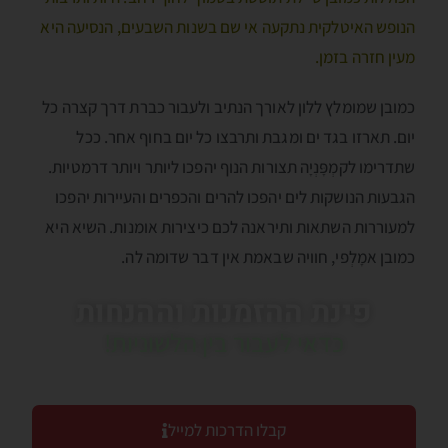
הנופש האיטלקית נתקעה אי שם בשנות השבעים, הנסיעה היא
מעין חזרה בזמן.
כמובן שמומלץ ללון לאורך הנתיב ולעבור כברת דרך קצרה כל
יום. תארזו בגד ים ומגבת ותרבצו כל יום בחוף אחר. ככל
שתדרימו לקמְפָּנְיָה תצורות הנוף יהפכו ליותר ויותר דרמטיות.
הגבעות הנושקות לים יהפכו להרים והכפרים והעיירות יהפכו
למעוררות השתאות ותיראנה לכם כיצירות אומנות. השיא היא
כמובן אמָלְפי, חוויה שבאמת אין דבר שדומה לה.
פינת ההזמנות וההנחות
כדאי לעבור בין הלשוניות!
קבלו הדרכות למייל