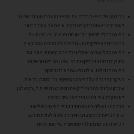
פיצה נאפוליטאנה
תהילתה של הפיצה נדדה עם אלפי המהגרים מנפּולי שהיגרו
לאמריקה באותה התקופה ולקחו איתם את אוכל הרחוב
הפיצה החלה להימכר ברחובות ניו-יורק, בשכונות של
המהגרים האיטלקים ומשם הפכה להיסטריה אמריקאית
הפיצה נפּוליטָנה בנאפּולי ובכל מחוז קמְפָּנְיָה אינה זהה
כמובן לגרסה האמריקאית כפי שאנו מכירים מרשתות
הפיצה הגדולות. אולם היא גם לא כזו רחוקה
העיקרון המנחה של הפיצה בקמְפָּנְיָה בנוי כמובן על אותו
עיקרון של הפיצה האמריקאית הכמעט תעשייתית, רק שכאן
לא ניתן לטעות במגע היד האנושית בפיצה
מבחינה ויזואלית כמעט תמיד תהיה הפיצה נפּוליטנה
א-סימטריות בבצקה. מבחינת הטעמים לעולם תורגש
הטריות והאיכות הבלתי מתפשרת של המרכיבים