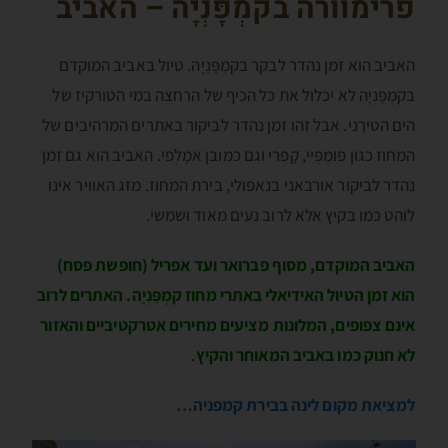
פרימוורה בקמְפָּנְיָה – האביב
האביב הוא זמן נהדר לבקר בקמְפָּנְיָה. טיול באביב המוקדם
בקמְפָּנְיָה לא יכלול את כל הכיף של הרחצה במי הטורקיז של
הים הטירָני. אבל זהו זמן נהדר לביקור באתרים המרהיבים של
המחוז כגון פּומְפֶּיי, קָפְּרי וגם כמובן אמָלְפי. האביב הוא גם זמן
נהדר לביקור אורבאני בנאפּולי, בירת המחוז. מזג האוויר אינו
לוהט כמו בקיץ אלא לרוב נעים מאוד ושמשי.
האביב המוקדם, מסוף פברואר ועד אפריל (חופשת פסח)
הוא זמן הטיול האידיאלי באתרי מחוז קמְפָּנְיָה. האתרים לרוב
אינם צפופים, המלונות מציעים מחירים אטרקטיביים והאזור
לא חנוק כמו באביב המאוחר והקיץ
.
למציאת מקום לינה בבירת קמפניה…