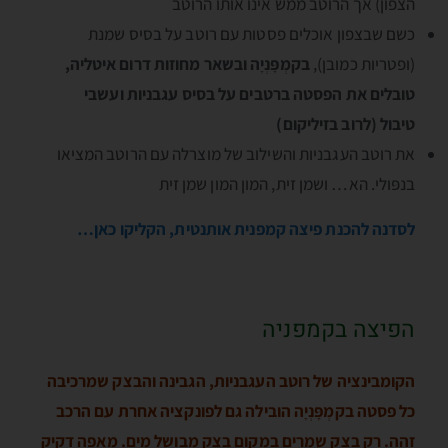
הצפון) אך הרוטב ממש אינו אותו הרוטב
כשם שבצפון אוכלים פסטות עם רוטב על בסיס שמנת
(ופטריות כמובן),
בקמְפָּנְיָה ובשאר מחוזות דרום איטליה,
טובלים את הפסטה ברטבים על בסיס עגבניות ועשבי
טיבול (לרוב בזיליקום)
את רוטב העגבניות והשילוב של מוצרלה עם הרוטב המציאו
בנפּולי. הא… ושמן זית, המון המון שמן זית
לסדנה להכנת פיצה קמפנית אותנטית, הקליקו כאן…
הפיצה בקמפניה
הקומבינציה של רוטב העגבניות, הגבינה והבצק שמרכיבה
כל פסטה בקמְפָּנְיָה הובילה גם לפונקציה אחרת עם הרכב
זהה. רק בצק שמרים במקום בצק מבושל מים. מאפה דקיק