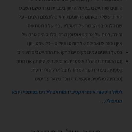
היוונים שהתיישבו באיטליה (יוון בעברית נגזר משם השבט
האיוני ששלט באתונה; היוונים קוראים לעצמם הֶלֶנים – על
שם הֶלֶנוּס בנו הבכור של דֶאוקְְלִיון, בנו של פְּרומָתֶאוס
ופירה, בתם של אֶפימֶתֶאוּס ופָּנְדורה. הֶלֶנוּס היה סבם של
איון ואאכוס ואביהם של דורוס ואיולוס – כל שבטי יוון)
במשך השנים עמים מקומיים דחקו את המתיישבים היווניים
עם התפתחותה של האימפריה הרומית היא סיפחה את מחוז
קמְפָּנְיָה. בעת זו הפך המחוז לחבל ארץ שולי יחסית
(מבחינה פוליטית ותעשייתית) וכך נשאר עד ימינו
לטיול היסטורי אינטראקטיבי המותאם לילדים בפּומפּיי (יוצא
מנאפולי)…