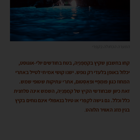
המערה הכחולה בקפרי
קחו בחשבון שקיץ בקמְפָּנְיָה, בטח בחודשים יולי-אוגוסט,
יכלול באופן בלעדי רק נופש. ישנו קושי אמיתי לטייל באתרי
המחוז כגון פּומְפֶּיי ופּאֶסְטוּם, אתרי עתיקות שטופי שמש.
זאת כיוון שבחודשי הקיץ של קמְפָּנְיָה, השמש אינה סלחנית
כלל וכלל. גם גישה לקָפְּרי או טיול בנאפּולי אינם נוחים בקיץ
בגין מזג האוויר הלוהט
.