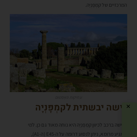
המרכזיים של קמְפָּנְיָה.
עתיקות פּאֶסְטוּם
גישה יבשתית לקמְפָּנְיָה
הגישה ברכב לכיוון קמְפָּנְיָה היא נוחה מאוד גם כן. למי
שמגיע מרומא, ניתן לנסוע דרומה על ה-E45 (ה-A1),