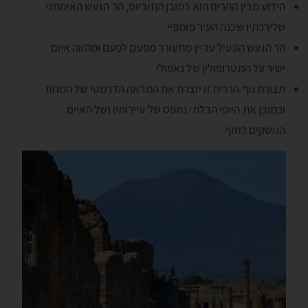
הידוע מבין ההרים הוא כמובן הוֶזוּביוּס, הר הגעש האימתני
שלירכתיו שכנה העיר פּומְפֶּיי
הר הגעש הפעיל עדיין מתעורר מפעם לפעם ומהווה איום
ישיר על המטרופולין של נאפּולי
תצורת נוף הררית זו יוצרת את המראה הדרמטי של המחוז
וכמובן את היופי הבלתי נתפס של עיירותיו ושל האיים
הנושקים לחוף