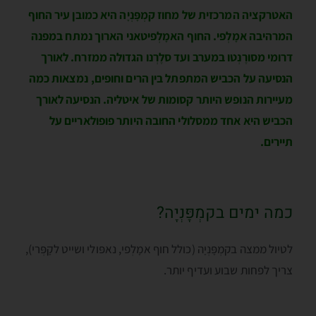
האטרקציה המרכזית של מחוז קמְפָּנְיָה היא כמובן עיר החוף
המרהיבה אמָלְפי. החוף האמָלְפיטאני הארוך נמתח במפנה
דרומי מסורֶנְטו במערב ועד סלֶרְנו הגדולה ממזרח. לאורך
הנסיעה על הכביש המתפתל בין הרים וחופים, נמצאות כמה
מעיירות הנופש היותר קסומות של איטליה. הנסיעה לאורך
הכביש היא אחד ממסלולי החובה היותר פופולאריים על
תיירים.
כמה ימים בקמְפָּנְיָה?
לטיול ממצה בקמְפָּנְיָה (כולל חוף אמָלְפי, נאפּולי ושייט לקָפְּרי),
צריך לפחות שבוע ועדיף יותר.