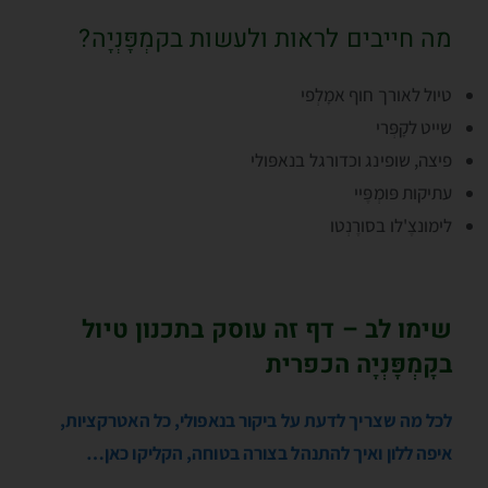
מה חייבים לראות ולעשות בקמְפָּנְיָה?
טיול לאורך חוף אמָלְפי
שייט לקָפְּרי
פיצה, שופינג וכדורגל בנאפּולי
עתיקות פּומְפֶּיי
לימונצֶ'לו בסורֶנְטו
שימו לב – דף זה עוסק בתכנון טיול
בקָמְפָּנְיָה הכפרית
לכל מה שצריך לדעת על ביקור בנאפולי, כל האטרקציות,
איפה ללון ואיך להתנהל בצורה בטוחה, הקליקו כאן…