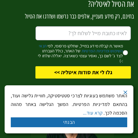
את הטיול לאיטליה?
מסלול טיול ברכב
בחינם, רק מידע מעניין, אלפים כבר נרשמו ושדרגו את הטיול
בקמְפָּנְיָה
נסיעה ברכב מרומא עם עצירות
באתרים במחוז לאצְיו
היא
מאשר.ת קבלת מידע במייל, שחלקו פרסומי, לפי
תנאי
השימוש ומדיניות הפרטיות
של האתר, כולל העברתו
הדרך הטובה ביותר להגיע לקמְפָּנְיָה. מלבד כמובן טיסה
לצד ג' לשם כך, ואסיר עצמי כשארצה. יאללה שלחו לי
:-)
ישירה לשדה התעופה של נאפּולי
גלו לי את סודות איטליה >>
אמנם התניידות ברכב שכור היא הדרך הטובה ביותר להגיע
לקמְפָּנְיָה ולתור בינות מוקדי העניין, אך יש בה לא מעט
חסרונות משמעותיים שעלולים לפגום בכל הטיול
האתר משתמש בעוגיות לצרכי סטטיסטיקה, חוויית גלישה ועוד,
נסיעה ברכב תאפשר לכם גישה נוחה לכל האתרים מחוץ
בהתאם למדיניות הפרטיות. המשך הגלישה באתר מהווה
למרכזה של נאפּולי כגון קזֶרְטָה, העתיקות של פּומְפֶּיי
הסכמה לכך.
קרא עוד...
ונסיעה לאורך מפרץ סלֶרְנו עד לעתיקות המופלאות
הבנתי
בפּאֶסְטוּם
רכב לא יאפשר לכם גישה נוחה לחוף האמָלְפיטאני ולאי