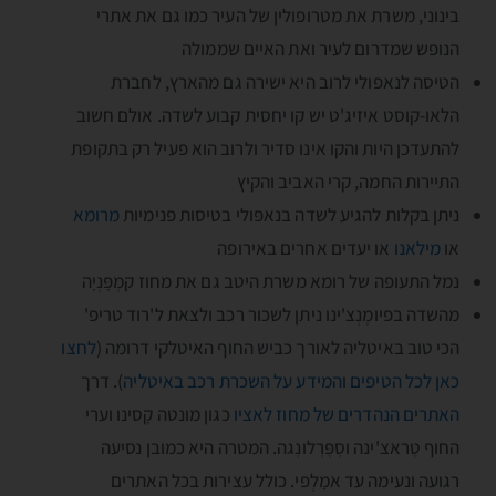
בינוני, משרת את מטרופולין של העיר כמו גם את אתרי
הנופש שמדרום לעיר ואת האיים שממולה
הטיסה לנאפולי לרוב היא ישירה גם מהארץ, לחברת
הלאו-קוסט איזיג'ט יש קו יחסית קבוע לשדה. אולם חשוב
להתעדכן היות והקו אינו סדיר ולרוב הוא פעיל רק בתקופת
התיירות החמה, קרי האביב והקיץ
ניתן בקלות להגיע לשדה בנאפּולי בטיסות פנימיות
מרומא
או
מילאנו
או יעדים אחרים באירופה
נמל התעופה של רומא משרת היטב גם את מחוז קמְפָּנְיָה
מהשדה בפיומֶנְצ'ינו ניתן לשכור רכב ולצאת ל'רוד טריפ'
הכי טוב באיטליה לאורך כביש החוף האיטלקי דרומה (
לחצו
כאן לכל הטיפים והמידע על השכרת רכב באיטליה
). דרך
האתרים הנהדרים של מחוז לאציו
כגון מונטה קָסינו וערי
החוף טֶראצ'ינה וסְפֶּרְלונְגה. המטרה היא כמובן נסיעה
רגועה ונעימה עד אמָלְפי. כולל עצירות בכל האתרים