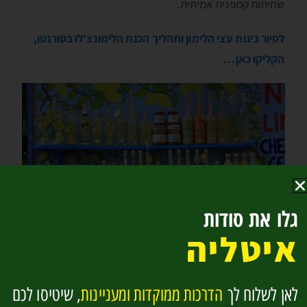
שחיתות קמפּנית אמיתית.
לסיור בינות עצי הלימון ותהליך הכנת הלימונצ'לו בסורנטו,
הקליקו כאן…
גלו את סודות
איטליה
מגוון לימונצ'לו למכירה בסורֶנְטו
לאן לשלוח לך
הדרכות ממוקדות ומעניינות
, שיטיסו לכם