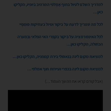
למדריך השלם לטיול בחוף אָמָלפי המרהיב ביופיו, הקליקו
כאן…
לכל מה שצריך לדעת על ביקור וטיול בעתיקות פּומְפֶּיי
לכל האינפורמציה על ביקור בקפְּרי האי הפלאי ובמערה
הכחולה, הקליקו כאן…
למציאת מקום לינה בנאפּולי בירת קמפניה, הקליקו כאן…
למציאת מקום לינה בכפרי ועיירות חוף אמלפי…
(אבל קודם קראו את המשך העמוד…)