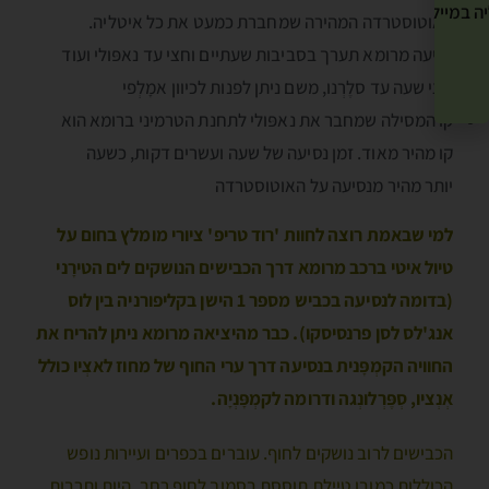
ה במייל שלך! »
האוטוסטרדה המהירה שמחברת כמעט את כל איטליה.
נסיעה מרומא תערך בסביבות שעתיים וחצי עד נאפּולי ועוד
חצי שעה עד סלֶרְנו, משם ניתן לפנות לכיוון אמָלְפי
קו המסילה שמחבר את נאפּולי לתחנת הטרמיני ברומא הוא
קו מהיר מאוד. זמן נסיעה של שעה ועשרים דקות, כשעה
יותר מהיר מנסיעה על האוטוסטרדה
למי שבאמת רוצה לחוות 'רוד טריפ' ציורי מומלץ בחום על
טיול איטי ברכב מרומא דרך הכבישים הנושקים לים הטירָני
(בדומה לנסיעה בכביש מספר 1 הישן בקליפורניה בין לוס
אנג'לס לסן פרנסיסקו). כבר מהיציאה מרומא ניתן להריח את
החוויה הקמְפָּנית בנסיעה דרך ערי החוף של מחוז לאצְיו כולל
אְנְציו, סְפֶּרְלונְגה ודרומה לקמְפָּנְיָה.
הכבישים לרוב נושקים לחוף. עוברים בכפרים ועיירות נופש
הכוללות כמובן טיילת תוססת בסמוך לחוף רחב. היות ותרבות