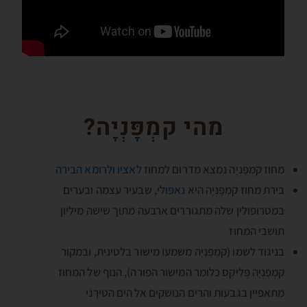
מהי קמְפָּנְיָה?
מחוז קמְפָּנְיָה נמצא מדרום למחוז
לאציו
ולרומא הבירה
בירת מחוז קמְפָּנְיָה היא
נאפּולי
, שבעיר עצמה ובערים
במטרופולין שלה מתגוררים ארבעה מתוך שישה מיליון
תושבי המחוז
בניגוד לשמו (קמְפָּנְיָה משמעו מישור בלטינית, ובמקור
קמְפָּנְיָה פֶליקְס כלומר המישור הפורה), הנוף של המחוז
מתאפיין בגבעות והרים הנושקים אל הים הטירָני