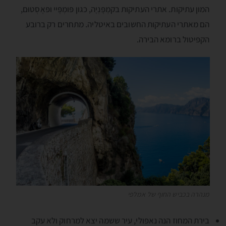
המון עתיקות. אתרי העתיקות בקמְפָּנְיָה, כגון פּומְפֶּיי ופּאֶסְטוּם,
הם מאתרי העתיקות החשובים באיטליה. מתחרים רק ברובע
הקפּיטול ברומא הבירה.
מנהרה בכביש החוף של אמלפי
בירת המחוז הנה נאפּולי, עיר ששמה יצא למרחוק ולא עקב