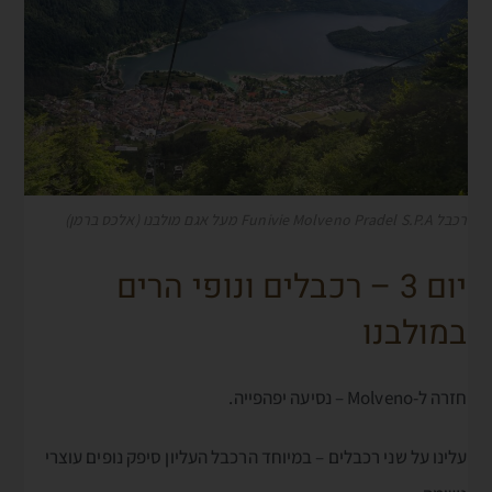
רכבל Funivie Molveno Pradel S.P.A מעל אגם מולבנו (אלכס ברמן)
יום 3 – רכבלים ונופי הרים
במולבנו
חזרה ל-Molveno – נסיעה יפהפייה.
עלינו על שני רכבלים – במיוחד הרכבל העליון סיפק נופים עוצרי