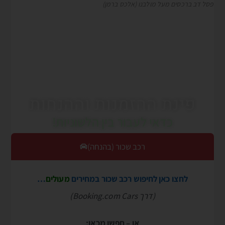
פסל דב ברכסים מעל מולבנו (אלכס ברמן)
פינת ההזמנות וההנחות
כדאי לעבור בין הלשוניות!
רכב שכור (בהנחה)
לחצו כאן לחיפוש רכב שכור במחירים
מעולים
…
(דרך Booking.com Cars)
או – חפשו מכאן: