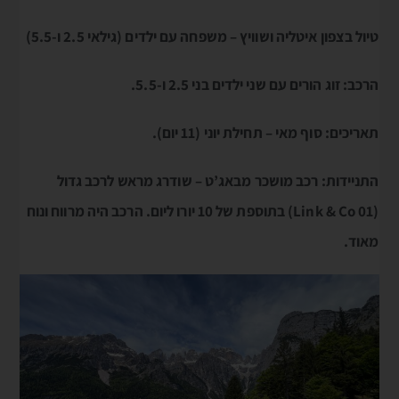
טיול בצפון איטליה ושוויץ – משפחה עם ילדים (גילאי 2.5 ו-5.5)
הרכב: זוג הורים עם שני ילדים בני 2.5 ו-5.5.
תאריכים: סוף מאי – תחילת יוני (11 יום).
התניידות: רכב מושכר מבאג’ט – שודרג מראש לרכב גדול
(Link & Co 01) בתוספת של 10 יורו ליום. הרכב היה מרווח ונוח
מאוד.