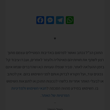
Fa
M
Te
W
ce
es
le
h
b
se
gr
at
♥
o
n
a
sA
o
g
m
p
התוכן הנ"ל נכתב ואושר לפרסום באדיבות המטיילים עצמם מתוך
k
er
p
רצון לשתף את חוויותיהם מאיטליה ולעזור לאחרים, ועברו עיבוד קל
בזמן ההעלאה לאתר. סביר שנפלו טעויות ו/או שהדברים שנחוו אינם
נכונים עוד, ועל הקורא לבדוק אותם לפני השימוש בהם. אין לכותב
או לבעלי האתר אחריות כלשהי לנכונות התוכן או לתוצאות השימוש
בו. השימוש במידע מהווה הסכמה ל
תנאי השימוש ולמדיניות
הפרטיות של האתר
.
–
טיול נעים!