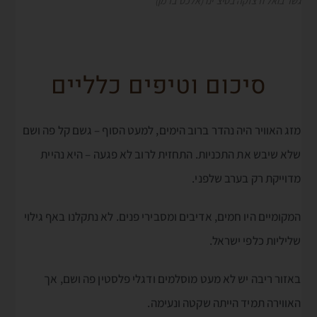
גשר בואל ורצזקה בטיצ'ינו (אלכס ברמן)
סיכום וטיפים כלליים
מזג האוויר היה נהדר ברוב הימים, למעט הסוף – גשם קל פה ושם
שלא שיבש את התכניות. התחזית לרוב לא פגעה – היא נהיית
מדוייקת רק בערב שלפני.
המקומיים היו חמים, אדיבים ומסבירי פנים. לא נתקלנו באף גילוי
שליליות כלפי ישראל.
באזור ריבה יש לא מעט מוסלמים ודגלי פלסטין פה ושם, אך
האווירה תמיד הייתה שקטה ונעימה.